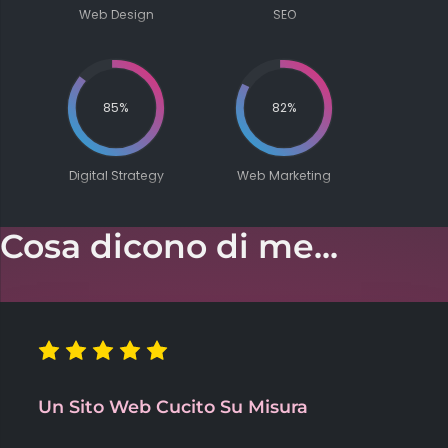
Web Design
SEO
85
%
82
%
Digital Strategy
Web Marketing
Cosa dicono di me...
Un Sito Web Cucito Su Misura