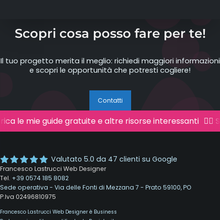
Scopri cosa posso fare per te!
Il tuo progetto merita il meglio: richiedi maggiori informazioni
e scopri le opportunità che potresti cogliere!
Contatti
rica le mie guide gratuite e altre risorse interessanti
👉🏻 S
Valutato
5.0
da
47
clienti su Google
Francesco Lastrucci Web Designer
Tel.
+39 0574 185 8082
Sede operativa - Via delle Fonti di Mezzana 7 - Prato 59100, PO
P.Iva 02496810975
Francesco Lastrucci Web Designer è Business