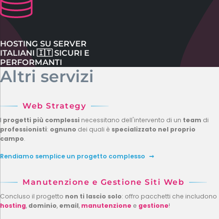
HOSTING SU SERVER
ITALIANI 🇮🇹 SICURI E
PERFORMANTI
Altri servizi
Web Strategy
I
progetti più complessi
necessitano dell'intervento di un
team
di
professionisti
:
ognuno
dei quali è
specializzato nel proprio
campo
.
Rendiamo semplice un progetto complesso
Manutenzione e Gestione Siti Web
Concluso il progetto
non ti lascio solo
: offro pacchetti che includono
hosting
,
dominio
,
email
,
manutenzione
e
gestione
!