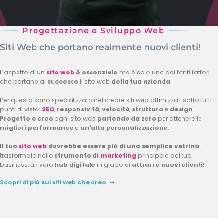
Progettazione e Sviluppo Web
Siti Web che portano realmente nuovi clienti!
L'aspetto di un
sito web
è essenziale
ma è solo uno dei tanti fattori
che portano al
successo
il sito web
della tua azienda
.
Per questo sono specializzato nel creare siti web ottimizzati sotto tutti i
punti di vista:
SEO
,
responsività
,
velocità
,
struttura
e
design
.
Progetto e creo
ogni sito web
partendo da zero
per ottenere le
migliori performance
e
un'alta personalizzazione
.
Il tuo
sito web
dovrebbe essere più di una semplice vetrina
:
trasformalo nello
strumento di
marketing
principale del tuo
business, un vero
hub digitale
in grado di
attrarre nuovi clienti!
Scopri di più sui siti web che creo