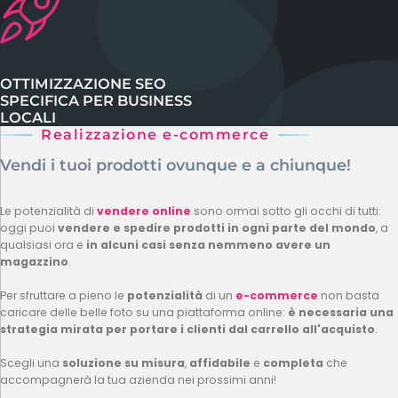
OTTIMIZZAZIONE SEO
SPECIFICA PER BUSINESS
LOCALI
Realizzazione e-commerce
Vendi i tuoi prodotti ovunque e a chiunque!
Le potenzialità di
vendere online
sono ormai sotto gli occhi di tutti:
oggi puoi
vendere e spedire prodotti in ogni parte del mondo
, a
qualsiasi ora e
in alcuni casi senza nemmeno avere un
magazzino
.
Per sfruttare a pieno le
potenzialità
di un
e-commerce
non basta
caricare delle belle foto su una piattaforma online:
è necessaria una
strategia mirata
per portare i clienti dal carrello all'acquisto
.
Scegli una
soluzione su misura
,
affidabile
e
completa
che
accompagnerà la tua azienda nei prossimi anni!