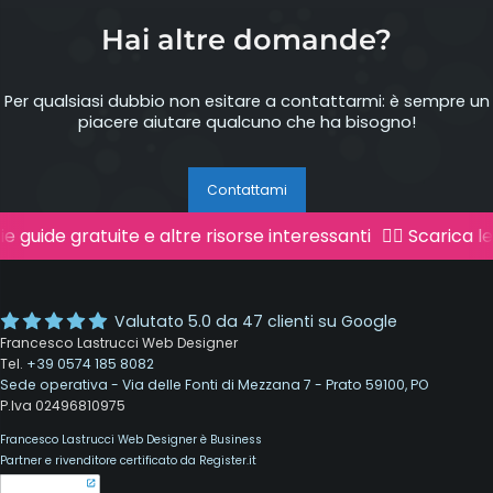
Hai altre domande?
Per qualsiasi dubbio non esitare a contattarmi: è sempre un
piacere aiutare qualcuno che ha bisogno!
Contattami
ie guide gratuite e altre risorse interessanti
👉🏻 Scarica l
Valutato
5.0
da
47
clienti su Google
Francesco Lastrucci Web Designer
Tel.
+39 0574 185 8082
Sede operativa - Via delle Fonti di Mezzana 7 - Prato 59100, PO
P.Iva 02496810975
Francesco Lastrucci Web Designer è Business
Partner e rivenditore certificato da Register.it