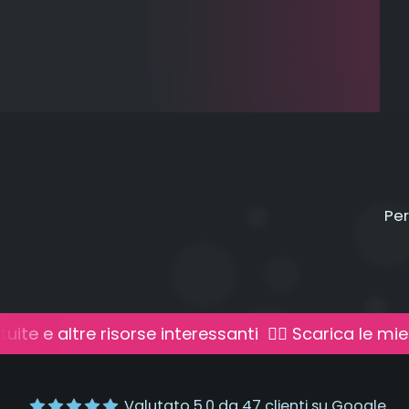
Per
uite e altre risorse interessanti
👉🏻 Scarica le mie
Valutato
5.0
da
47
clienti su Google