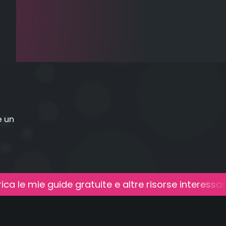
e un
ica le mie guide gratuite e altre risorse interessant